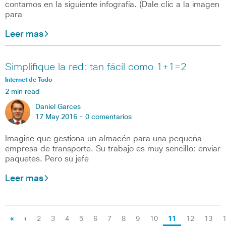
contamos en la siguiente infografía. (Dale clic a la imagen
para
Leer mas
Simplifique la red: tan fácil como 1+1=2
Internet de Todo
2 min read
Daniel Garces
17 May 2016 -
0 comentarios
Imagine que gestiona un almacén para una pequeña
empresa de transporte. Su trabajo es muy sencillo: enviar
paquetes. Pero su jefe
Leer mas
«
‹
2
3
4
5
6
7
8
9
10
11
12
13