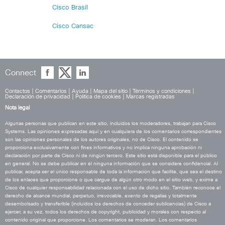
Cisco Brasil
Cisco Cansac
Connect
Contactos
|
Comentarios
|
Ayuda
|
Mapa del sitio
|
Términos y condiciones
|
Declaración de privacidad
|
Política de cookies
|
Marcas registradas
Nota legal
Algunas personas que publican en este sitio, incluidos los moderadores, trabajan para Cisco
Systems. Las opiniones expresadas aquí y en cualquiera de los comentarios correspondientes
son las opiniones personales de los autores originales, no de Cisco. El contenido se
proporciona exclusivamente con fines informativos y no implica ninguna aprobación ni
declaración por parte de Cisco ni de ningún tercero. Este sitio está disponible para el público
en general. No se debe publicar en él ninguna información que se considere confidencial. Al
publicar, acepta ser el único responsable de toda la información que facilite, que sea el destino
de los enlaces que proporcione o que cargue de algún otro modo en el sitio web, y exime a
Cisco de cualquier responsabilidad relacionada con el uso de dicho sitio. También reconoce el
derecho de alcance mundial, perpetuo, irrevocable, exento de regalías y totalmente
desembolsado y transferible (incluidos los derechos de conceder sublicencias) de Cisco a
ejercer, a su vez, todos los derechos de copyright, publicidad y morales con respecto al
contenido original que proporcione. Los comentarios se moderan. Los comentarios