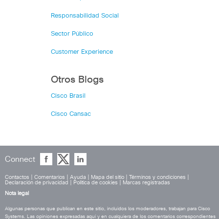
Responsabilidad Social
Sector Público
Customer Experience
Otros Blogs
Cisco Brasil
Cisco Cansac
Connect
Contactos
|
Comentarios
|
Ayuda
|
Mapa del sitio
|
Términos y condiciones
|
Declaración de privacidad
|
Política de cookies
|
Marcas registradas
Nota legal
Algunas personas que publican en este sitio, incluidos los moderadores, trabajan para Cisco
Systems. Las opiniones expresadas aquí y en cualquiera de los comentarios correspondientes