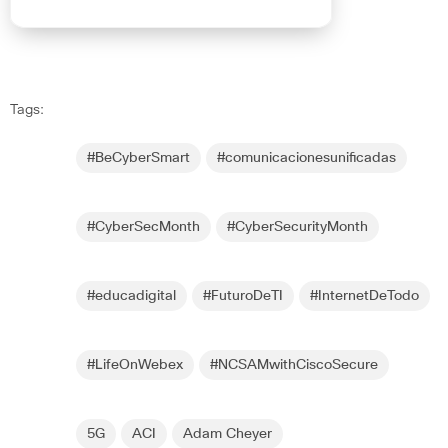
Tags:
#BeCyberSmart
#comunicacionesunificadas
#CyberSecMonth
#CyberSecurityMonth
#educadigital
#FuturoDeTI
#InternetDeTodo
#LifeOnWebex
#NCSAMwithCiscoSecure
5G
ACI
Adam Cheyer