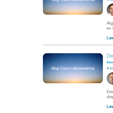
Alg
en 
Le
De
Inte
4 m
Est
dis
Le