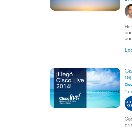
Hac
con
com
Le
Ci
re
Cisc
1 m
Cad
pre