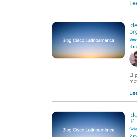
Le
Id
or
Seg
3 m
El 
mov
Le
Id
IP
Col
2 m