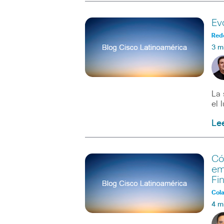
Ev
Red
3 m
La 
el 
Le
Có
em
Fi
Col
4 m