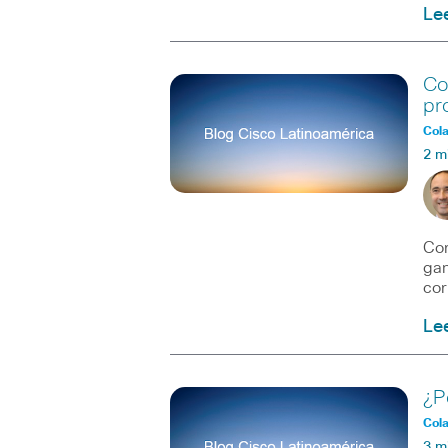
Le
Co
pr
Col
2 m
Cor
gan
cor
Le
¿P
Col
3 m