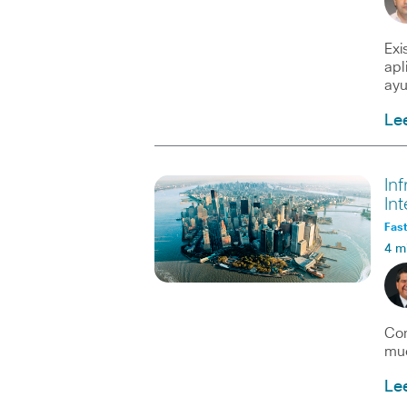
Exi
apl
ayu
Le
In
In
Fast
4 m
Com
mue
Le