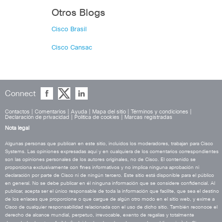
Otros Blogs
Cisco Brasil
Cisco Cansac
Connect
Contactos
|
Comentarios
|
Ayuda
|
Mapa del sitio
|
Términos y condiciones
|
Declaración de privacidad
|
Política de cookies
|
Marcas registradas
Nota legal
Algunas personas que publican en este sitio, incluidos los moderadores, trabajan para Cisco
Systems. Las opiniones expresadas aquí y en cualquiera de los comentarios correspondientes
son las opiniones personales de los autores originales, no de Cisco. El contenido se
proporciona exclusivamente con fines informativos y no implica ninguna aprobación ni
declaración por parte de Cisco ni de ningún tercero. Este sitio está disponible para el público
en general. No se debe publicar en él ninguna información que se considere confidencial. Al
publicar, acepta ser el único responsable de toda la información que facilite, que sea el destino
de los enlaces que proporcione o que cargue de algún otro modo en el sitio web, y exime a
Cisco de cualquier responsabilidad relacionada con el uso de dicho sitio. También reconoce el
derecho de alcance mundial, perpetuo, irrevocable, exento de regalías y totalmente