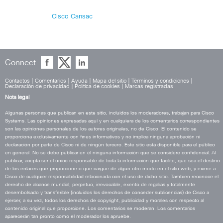
Cisco Cansac
Connect
Contactos
|
Comentarios
|
Ayuda
|
Mapa del sitio
|
Términos y condiciones
|
Declaración de privacidad
|
Política de cookies
|
Marcas registradas
Nota legal
Algunas personas que publican en este sitio, incluidos los moderadores, trabajan para Cisco
Systems. Las opiniones expresadas aquí y en cualquiera de los comentarios correspondientes
son las opiniones personales de los autores originales, no de Cisco. El contenido se
proporciona exclusivamente con fines informativos y no implica ninguna aprobación ni
declaración por parte de Cisco ni de ningún tercero. Este sitio está disponible para el público
en general. No se debe publicar en él ninguna información que se considere confidencial. Al
publicar, acepta ser el único responsable de toda la información que facilite, que sea el destino
de los enlaces que proporcione o que cargue de algún otro modo en el sitio web, y exime a
Cisco de cualquier responsabilidad relacionada con el uso de dicho sitio. También reconoce el
derecho de alcance mundial, perpetuo, irrevocable, exento de regalías y totalmente
desembolsado y transferible (incluidos los derechos de conceder sublicencias) de Cisco a
ejercer, a su vez, todos los derechos de copyright, publicidad y morales con respecto al
contenido original que proporcione. Los comentarios se moderan. Los comentarios
aparecerán tan pronto como el moderador los apruebe.