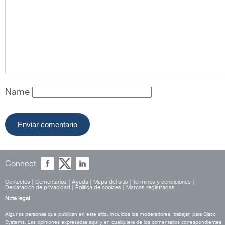
Name
Connect
Contactos
|
Comentarios
|
Ayuda
|
Mapa del sitio
|
Términos y condiciones
|
Declaración de privacidad
|
Política de cookies
|
Marcas registradas
Nota legal
Algunas personas que publican en este sitio, incluidos los moderadores, trabajan para Cisco
Systems. Las opiniones expresadas aquí y en cualquiera de los comentarios correspondientes