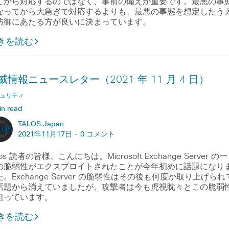
てから対応するのではなく、事前の備えが重要です。最悪の事
なってから大急ぎで対応するよりも、最悪の事態を想定したう
防御にあたる方が良いに決まっています。
きを読む
威情報ニュースレター（2021 年 11 月 4 日）
ュリティ
in read
TALOS Japan
2021年11月17日 -
0 コメント
los 読者の皆様、こんにちは。Microsoft Exchange Server の一
の脆弱性がエクスプロイトされたことが今年初めに話題になり
。Exchange Server の脆弱性はその後も何度か取り上げられ
話題から消えていましたが、攻撃者は今も虎視眈々とこの脆弱
狙っています。
きを読む