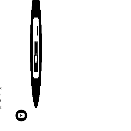
作
が
ク
ユ
な