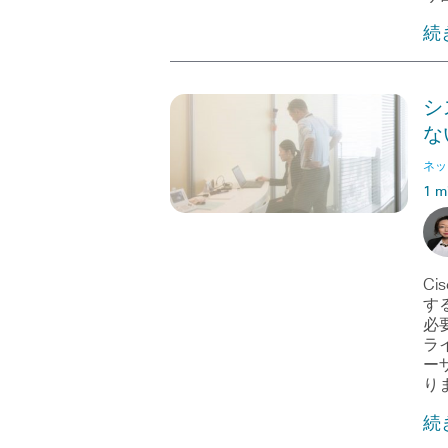
続
シス
な
ネッ
1 m
Ci
する
必
ラ
ー
り
続