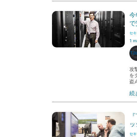
今
で
セキ
1 m
攻
を
盗
続
『
ッ
セキ