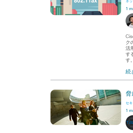
ネッ
1 m
Ci
ク
活
す
す
続
脅
セキ
1 m