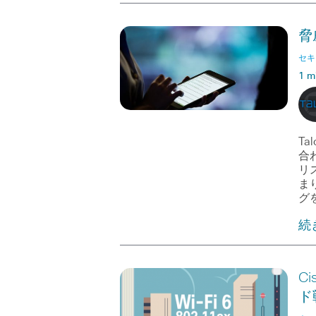
脅
セキ
1 m
T
合
リ
ま
グ
続
Ci
ド