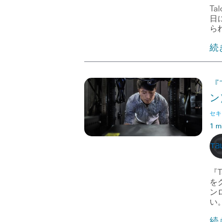
T
日
ら
続
『
ン
セキ
1 m
『
を
ン
い
続