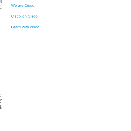
態
We are Cisco
え
Cisco on Cisco
Learn with cisco
ま
て
性