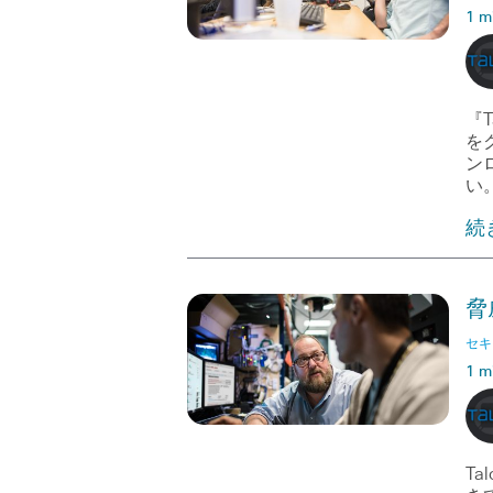
1 m
『
を
ン
い
続
脅
セキ
1 m
T