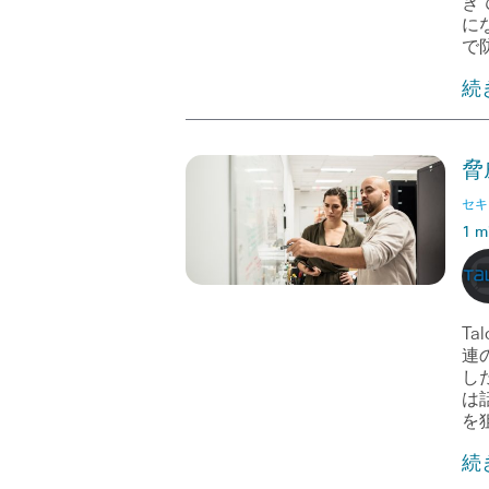
き
に
で
続
脅
セキ
1 m
Ta
連
した
は
を
続