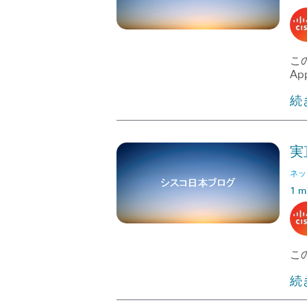
この
Ap
続
実
ネッ
1 m
この
続