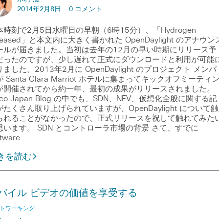
2014年2月8日 -
0 コメント
本時刻で2月5日水曜日の早朝（6時15分）、「Hydrogen
leased」と本文内に大きく書かれた OpenDaylight のアナウン
ールが届きました。当初は去年の12月の早い時期にリリース予
だったのですが、少し遅れて正式にダウンロードと利用が可能
ました。2013年2月に OpenDaylight のプロジェクト メンバ
 Santa Clara Marriot ホテルに集まってキックオフミーティ
が開催されてから約一年、最初の成果がリリースされました。
sco Japan Blog の中でも、SDN、NFV、仮想化全般に関する記
がたくさん取り上げられていますが、OpenDaylight について触
られることがなかったので、正式リリースを祝して触れてみた
思います。 SDN とコントローラ市場の背景 さて、すでに
tware
きを読む
バイル ビデオの価値を享受する
トワーキング