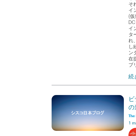
そ
イ
(
D
イ
タ
れ
し
ン
在
ブ
続
ビ
の
The 
1 m