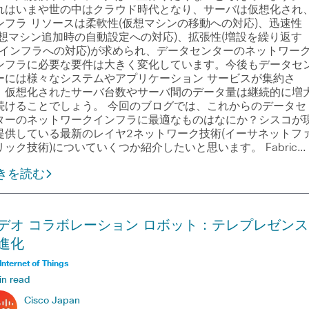
れはいまや世の中はクラウド時代となり、サーバは仮想化され
ンフラ リソースは柔軟性(仮想マシンの移動への対応)、迅速性
仮想マシン追加時の自動設定への対応)、拡張性(増設を繰り返す
Cインフラへの対応)が求められ、データセンターのネットワー
ンフラに必要な要件は大きく変化しています。今後もデータセ
ーには様々なシステムやアプリケーション サービスが集約さ
、仮想化されたサーバ台数やサーバ間のデータ量は継続的に増
続けることでしょう。 今回のブログでは、これからのデータセ
ターのネットワークインフラに最適なものはなにか？シスコが
提供している最新のレイヤ2ネットワーク技術(イーサネットフ
リック技術)についていくつか紹介したいと思います。 Fabric…
きを読む
デオ コラボレーション ロボット：テレプレゼンス
進化
Internet of Things
in read
Cisco Japan