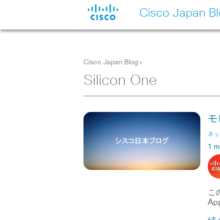
Cisco Japan B
Cisco Japan Blog
>
Silicon One
モ
ネッ
1 m
この
App