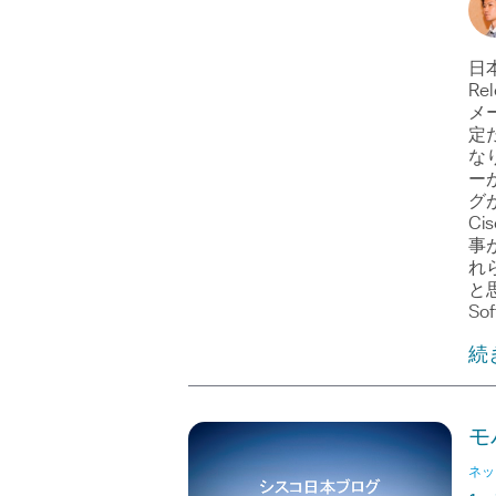
日
Re
メ
定
なり
ーが
グ
Ci
事
れ
と
Sof
続
モ
ネッ