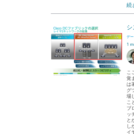
続
シ
デー
1 m
こ
覚
は
グ
場
こ
ブ
ッ
と
し
イ