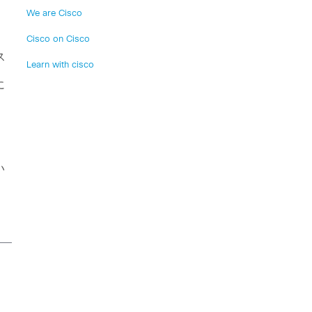
We are Cisco
Cisco on Cisco
ス
Learn with cisco
に
ン
い