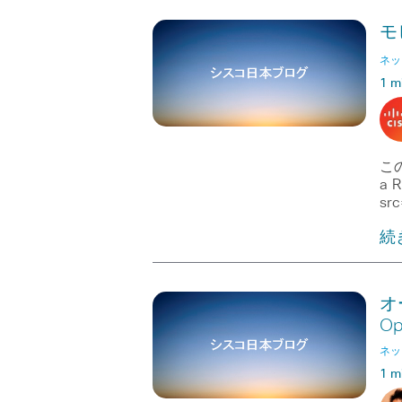
モ
ネッ
1 m
この
a R
src
続
オ
Op
ネッ
1 m