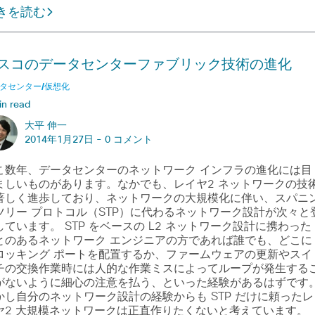
きを読む
スコのデータセンターファブリック技術の進化
タセンター/仮想化
in read
大平 伸一
2014年1月27日 -
0 コメント
こ数年、データセンターのネットワーク インフラの進化には目
ましいものがあります。なかでも、レイヤ2 ネットワークの技
著しく進歩しており、ネットワークの大規模化に伴い、スパニ
ツリー プロトコル（STP）に代わるネットワーク設計が次々と
しています。 STP をベースの L2 ネットワーク設計に携わった
とのあるネットワーク エンジニアの方であれば誰でも、どこに
ロッキング ポートを配置するか、ファームウェアの更新やスイ
チの交換作業時には人的な作業ミスによってループが発生する
がないように細心の注意を払う、といった経験があるはずです
かし自分のネットワーク設計の経験からも STP だけに頼ったレ
ヤ2 大規模ネットワークは正直作りたくないと考えています。