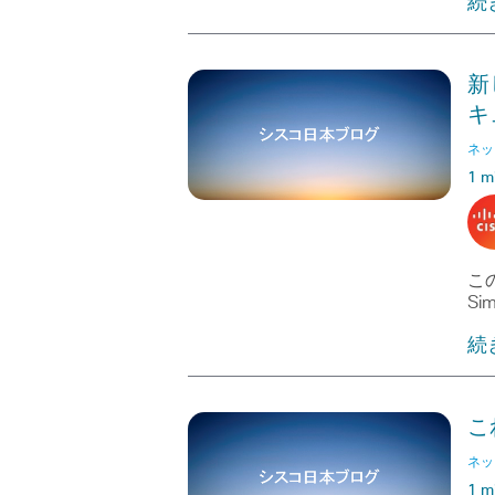
続
新
キ
ネッ
1 m
この
Sim
続
こ
ネッ
1 m