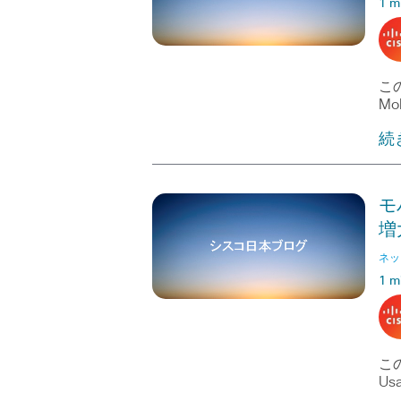
1 m
この
Mob
続
モ
増
ネッ
1 m
この
Usa