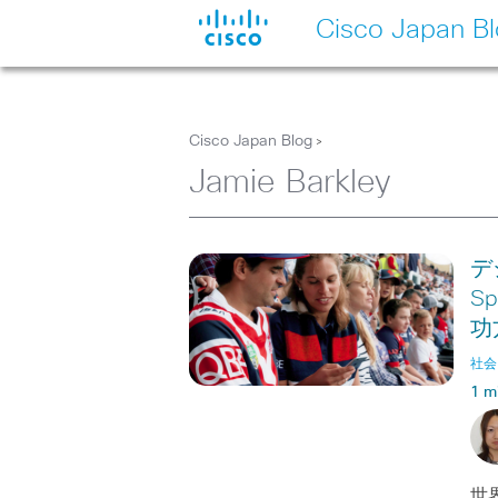
Cisco Japan B
Cisco Japan Blog
>
Jamie Barkley
デ
S
功
社会
1 m
世界