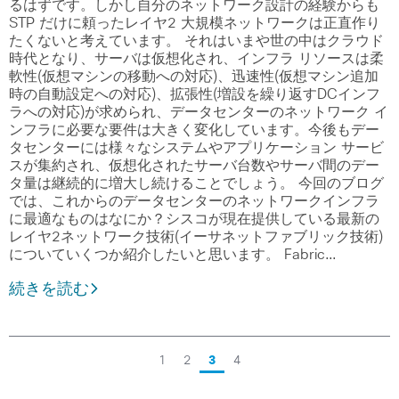
るはずです。しかし自分のネットワーク設計の経験からも
STP だけに頼ったレイヤ2 大規模ネットワークは正直作り
たくないと考えています。 それはいまや世の中はクラウド
時代となり、サーバは仮想化され、インフラ リソースは柔
軟性(仮想マシンの移動への対応)、迅速性(仮想マシン追加
時の自動設定への対応)、拡張性(増設を繰り返すDCインフ
ラへの対応)が求められ、データセンターのネットワーク イ
ンフラに必要な要件は大きく変化しています。今後もデー
タセンターには様々なシステムやアプリケーション サービ
スが集約され、仮想化されたサーバ台数やサーバ間のデー
タ量は継続的に増大し続けることでしょう。 今回のブログ
では、これからのデータセンターのネットワークインフラ
に最適なものはなにか？シスコが現在提供している最新の
レイヤ2ネットワーク技術(イーサネットファブリック技術)
についていくつか紹介したいと思います。 Fabric…
続きを読む
1
2
3
4