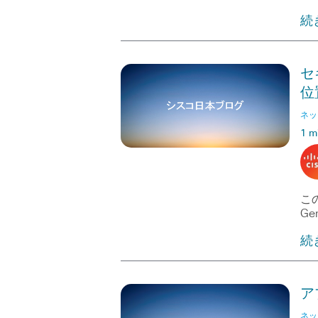
続
セ
位
ネッ
1 m
この
Gen
続
ア
ネッ