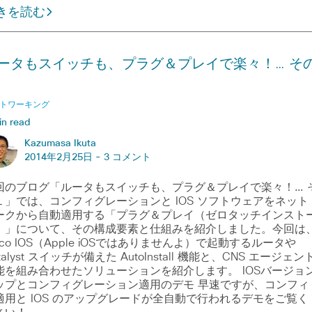
きを読む
ータもスイッチも、プラグ＆プレイで楽々！… そ
トワーキング
in read
Kazumasa Ikuta
2014年2月25日 -
3 コメント
回のブログ「ルータもスイッチも、プラグ＆プレイで楽々！… 
１」では、コンフィグレーションと IOS ソフトウェアをネット
ークから自動適用する「プラグ＆プレイ（ゼロタッチインスト
）」について、その構成要素と仕組みを紹介しました。今回は
sco IOS（Apple iOSではありませんよ）で起動するルータや
talyst スイッチが備えた AutoInstall 機能と、CNS エージェン
能を組み合わせたソリューションを紹介します。 IOSバージョ
ップとコンフィグレーション適用のデモ 早速ですが、コンフィ
適用と IOS のアップグレードが全自動で行われるデモをご覧く