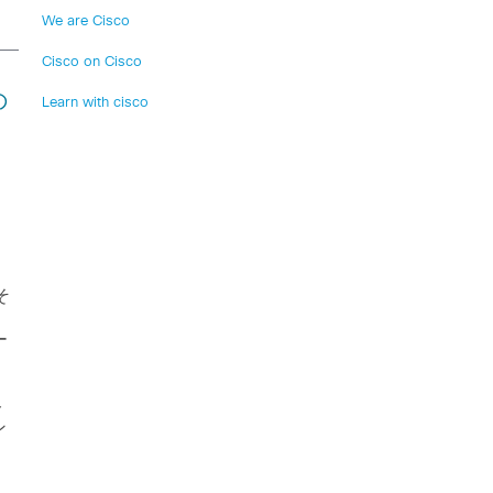
We are Cisco
Cisco on Cisco
の
Learn with cisco
そ
ー
、
ト
ン