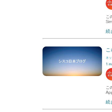
この
Sim
続
こ
ネッ
1 m
この
Ap
続