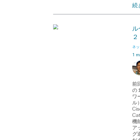
続
ル
２
ネッ
1 m
前
の
ワ
ル
Ci
Ca
機
ア
グ