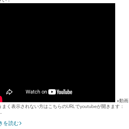
さい！
※動画
うまく表示されない方はこちらのURLでyoutubeが開きます：
…
きを読む