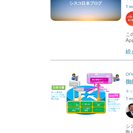
1 m
この
App
続
o
御
ネッ
1 m
シス
取