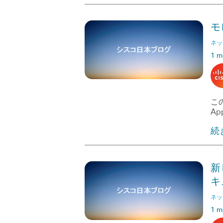
モ
ネッ
1 m
この
App
続
新
キ
ネッ
1 m