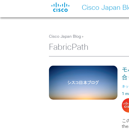
Cisco Japan B
Cisco Japan Blog
>
FabricPath
モ
合
ネッ
1 m
この
th