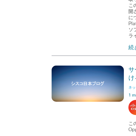
こ
開さ
に
Pl
ソ
ラ
続
サ
け
ネッ
1 m
この
Opp