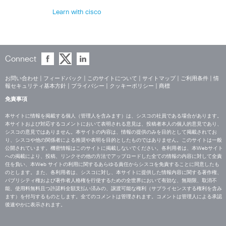
Learn with cisco
Connect
お問い合わせ
|
フィードバック
|
このサイトについて
|
サイトマップ
|
ご利用条件
|
情
報セキュリティ基本方針
|
プライバシー
|
クッキーポリシー
|
商標
免責事項
本サイトに情報を掲載する個人（管理人を含みます）は、シスコの社員である場合があります。
本サイトおよび対応するコメントにおいて表明される意見は、投稿者本人の個人的意見であり、
シスコの意見ではありません。本サイトの内容は、情報の提供のみを目的として掲載されてお
り、シスコや他の関係者による推奨や表明を目的としたものではありません。このサイトは一般
公開されています。機密情報はこのサイトに掲載しないでください。各利用者は、本Webサイト
への掲載により、投稿、リンクその他の方法でアップロードした全ての情報の内容に対して全責
任を負い、本Web サイトの利用に関するあらゆる責任からシスコを免責することに同意したも
のとします。また、各利用者は、シスコに対し、本サイトに提供した情報内容に関する著作権、
パブリシティ権および著作者人格権を行使するための全世界において有効な、無期限、取消不
能、使用料無料且つ許諾料全額支払い済みの、譲渡可能な権利（サブライセンスする権利を含み
ます）を付与するものとします。全てのコメントは管理されます。コメントは管理人による承認
後速やかに表示されます。