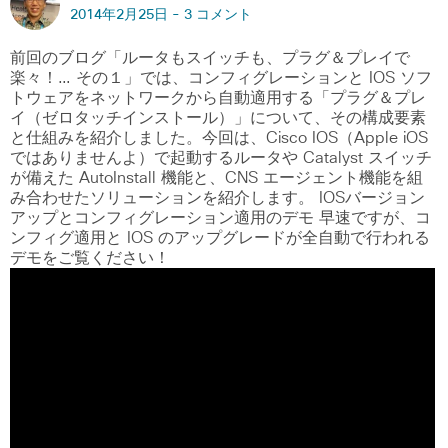
2014年2月25日 -
3 コメント
前回のブログ「ルータもスイッチも、プラグ＆プレイで
楽々！… その１」では、コンフィグレーションと IOS ソフ
トウェアをネットワークから自動適用する「プラグ＆プレ
イ（ゼロタッチインストール）」について、その構成要素
と仕組みを紹介しました。今回は、Cisco IOS（Apple iOS
ではありませんよ）で起動するルータや Catalyst スイッチ
が備えた AutoInstall 機能と、CNS エージェント機能を組
み合わせたソリューションを紹介します。 IOSバージョン
アップとコンフィグレーション適用のデモ 早速ですが、コ
ンフィグ適用と IOS のアップグレードが全自動で行われる
デモをご覧ください！