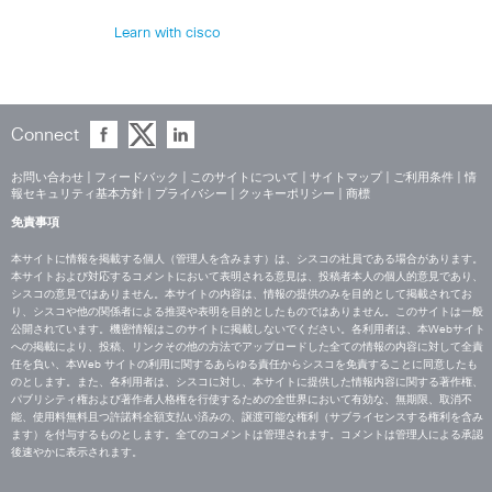
Learn with cisco
Connect
お問い合わせ
|
フィードバック
|
このサイトについて
|
サイトマップ
|
ご利用条件
|
情
報セキュリティ基本方針
|
プライバシー
|
クッキーポリシー
|
商標
免責事項
本サイトに情報を掲載する個人（管理人を含みます）は、シスコの社員である場合があります。
本サイトおよび対応するコメントにおいて表明される意見は、投稿者本人の個人的意見であり、
シスコの意見ではありません。本サイトの内容は、情報の提供のみを目的として掲載されてお
り、シスコや他の関係者による推奨や表明を目的としたものではありません。このサイトは一般
公開されています。機密情報はこのサイトに掲載しないでください。各利用者は、本Webサイト
への掲載により、投稿、リンクその他の方法でアップロードした全ての情報の内容に対して全責
任を負い、本Web サイトの利用に関するあらゆる責任からシスコを免責することに同意したも
のとします。また、各利用者は、シスコに対し、本サイトに提供した情報内容に関する著作権、
パブリシティ権および著作者人格権を行使するための全世界において有効な、無期限、取消不
能、使用料無料且つ許諾料全額支払い済みの、譲渡可能な権利（サブライセンスする権利を含み
ます）を付与するものとします。全てのコメントは管理されます。コメントは管理人による承認
後速やかに表示されます。