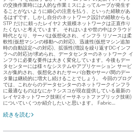
の交換作業時には人的な作業ミスによってループが発生す
ることがないように細心の注意を払う、といった経験があ
るはずです。しかし自分のネットワーク設計の経験からも
STP だけに頼ったレイヤ2 大規模ネットワークは正直作り
たくないと考えています。 それはいまや世の中はクラウド
時代となり、サーバは仮想化され、インフラ リソースは柔
軟性(仮想マシンの移動への対応)、迅速性(仮想マシン追加
時の自動設定への対応)、拡張性(増設を繰り返すDCインフ
ラへの対応)が求められ、データセンターのネットワーク イ
ンフラに必要な要件は大きく変化しています。今後もデー
タセンターには様々なシステムやアプリケーション サービ
スが集約され、仮想化されたサーバ台数やサーバ間のデー
タ量は継続的に増大し続けることでしょう。 今回のブログ
では、これからのデータセンターのネットワークインフラ
に最適なものはなにか？シスコが現在提供している最新の
レイヤ2ネットワーク技術(イーサネットファブリック技術)
についていくつか紹介したいと思います。 Fabric…
続きを読む