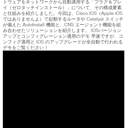
トウェアをネットワークから自動適用する「プラグ＆プレ
イ（ゼロタッチインストール）」について、その構成要素
と仕組みを紹介しました。今回は、Cisco IOS（Apple iOS
ではありませんよ）で起動するルータや Catalyst スイッチ
が備えた AutoInstall 機能と、CNS エージェント機能を組
み合わせたソリューションを紹介します。 IOSバージョン
アップとコンフィグレーション適用のデモ 早速ですが、コ
ンフィグ適用と IOS のアップグレードが全自動で行われる
デモをご覧ください！