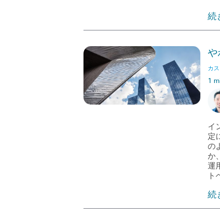
続
や
カス
1 m
イ
定
の
か
運
ト
続