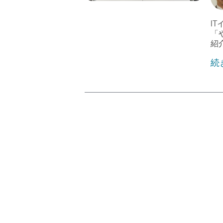
I
「
紹
続