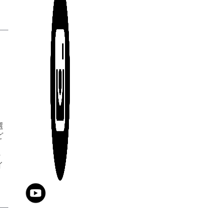
選
ど
・
イ