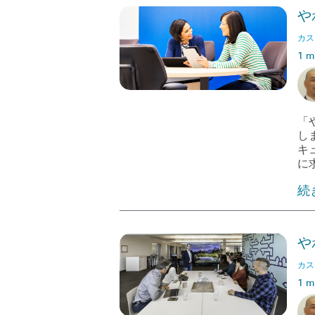
や
カス
1 m
「
し
キ
に
続
や
カス
1 m