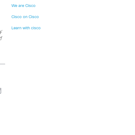
We are Cisco
Cisco on Cisco
Learn with cisco
ギ
げ
問
さ