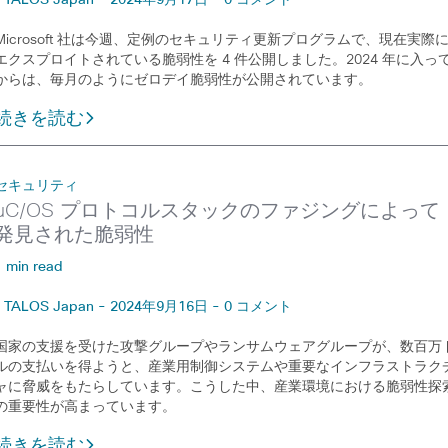
TALOS Japan - 2024年9月17日 - 0 コメント
Microsoft 社は今週、定例のセキュリティ更新プログラムで、現在実際
エクスプロイトされている脆弱性を 4 件公開しました。2024 年に入っ
からは、毎月のようにゼロデイ脆弱性が公開されています。
続きを読む
セキュリティ
µC/OS プロトコルスタックのファジングによって
発見された脆弱性
1 min read
TALOS Japan - 2024年9月16日 - 0 コメント
国家の支援を受けた攻撃グループやランサムウェアグループが、数百万
ルの支払いを得ようと、産業用制御システムや重要なインフラストラク
ャに脅威をもたらしています。こうした中、産業環境における脆弱性探
の重要性が高まっています。
続きを読む