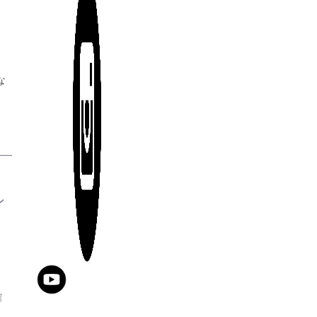
な
ン
確