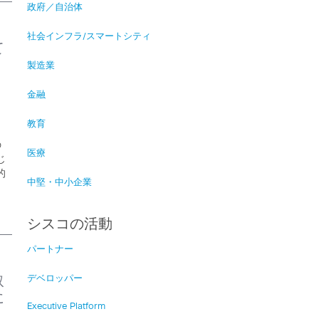
政府／自治体
社会インフラ/スマートシティ
て
製造業
金融
教育
の
医療
じ
的
中堅・中小企業
シスコの活動
パートナー
取
デベロッパー
に
Executive Platform