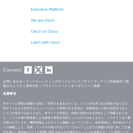
Executive Platform
We are Cisco
Cisco on Cisco
Learn with cisco
Connect
お問い合わせ
|
フィードバック
|
このサイトについて
|
サイトマップ
|
ご利用条件
|
情
報セキュリティ基本方針
|
プライバシー
|
クッキーポリシー
|
商標
免責事項
本サイトに情報を掲載する個人（管理人を含みます）は、シスコの社員である場合があります。
本サイトおよび対応するコメントにおいて表明される意見は、投稿者本人の個人的意見であり、
シスコの意見ではありません。本サイトの内容は、情報の提供のみを目的として掲載されてお
り、シスコや他の関係者による推奨や表明を目的としたものではありません。このサイトは一般
公開されています。機密情報はこのサイトに掲載しないでください。各利用者は、本Webサイト
への掲載により、投稿、リンクその他の方法でアップロードした全ての情報の内容に対して全責
任を負い、本Web サイトの利用に関するあらゆる責任からシスコを免責することに同意したも