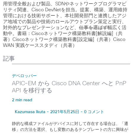
用管理全般および製品、SDNやネットワークプログラマビ
リティ関連、Cisco DevNetを担当。提案、構築、運用維持
管理における技術サポート、本社開発部門と連携したアジ
ア地域での製品や技術のロールアウトプラン策定と実行、
対外的なプレゼンテーションなど、
仕事を選ばず
幅広く活
動中。書籍：Ciscoネットワーク構築教科書[解説編]（共
著）Ciscoネットワーク構築教科書[設定編]（共著）Cisco
WAN 実践ケーススタディ（共著）
記事
デベロッパー
APIC-EM から Cisco DNA Center へと PnP
API を移行する
2 min read
Kazumasa Ikuta - 2021年5月25日 - 0 コメント
静的な構成ファイルがデバイスに対して存在する場合は、「遷
移」の方法を選択、もし変数のあるテンプレートの方に興味が