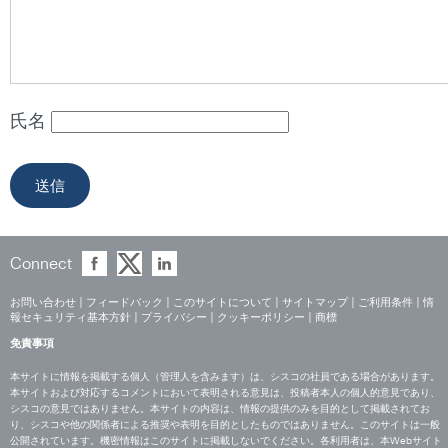
氏名
Connect
お問い合わせ
|
フィードバック
|
このサイトについて
|
サイトマップ
|
ご利用条件
|
情
報セキュリティ基本方針
|
プライバシー
|
クッキーポリシー
|
商標
免責事項
本サイトに情報を掲載する個人（管理人を含みます）は、シスコの社員である場合があります。
本サイトおよび対応するコメントにおいて表明される意見は、投稿者本人の個人的意見であり、
シスコの意見ではありません。本サイトの内容は、情報の提供のみを目的として掲載されてお
り、シスコや他の関係者による推奨や表明を目的としたものではありません。このサイトは一般
公開されています。機密情報はこのサイトに掲載しないでください。各利用者は、本Webサイト