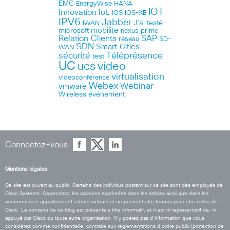
EMC
HANA
EnergyWise
IOT
Innovation
IoE
IOS
IOS-XE
IPV6
Jabber
J’ai testé
IWAN
microsoft
mobilite
nexus
prime
Relation Clients
SAP
réseau
SD-
SDN
Smart Cities
WAN
Téléprésence
sécurité
test
UC
ucs
video
virtualisation
videoconference
Webex
Webinar
vmware
Wireless
événement
Connectez-vous
Mentions légales
Ce site est ouvert au public. Certains des individus postant sur ce site sont des employés de
Cisco Systems. Cependant, les opinions exprimées dans les articles ainsi que dans les
commentaires appartiennent a leurs auteurs et ne peuvent etre tenues pour etre celles de
Cisco. Le contenu de ce blog est présenté a titre informatif, et n’est ni représentatif de, ni
appuyé par Cisco ou toute autre organisation. N’y postez pas d’information que vous
considérez comme confidentielle, contraire aux réglementations d’ordre public (protection de