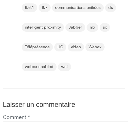
9.6.1
9.7
communications unifiées
dx
intelligent proximity
Jabber
mx
sx
Téléprésence
UC
video
Webex
webex enabled
wet
Laisser un commentaire
Comment *