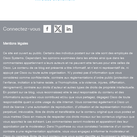
Connectez-vous
Mentions légales
Ce site est ouvert au public. Certains des individus postant sur ce site sont des employés de
Cisco Systems. Cependant, les opinions exprimées dans les articles ainsi que dans les
commentaires appartiennent a leurs auteurs et ne peuvent etre tenues pour etre celles de
Cisco. Le contenu de ce blog est présenté a titre informatif, et n’est ni représentatif de, ni
appuyé par Cisco ou toute autre organisation. N’y postez pas d’information que vous
considérez comme confidentielle, contraire aux réglementations d’ordre public (protection de
l’enfance, incitation a la haine raciale, a l’homophobie, a la violence, injures, diffamation,
dénigrement), contraire aux droits d’auteur et autres types de droits de propriété intellectuelle.
En postant sur ce blog, vous reconnaissez etre le seul responsable du contenu et des
informations auxquelles vous contribuez et/ou que vous partagez, dégagez Cisco de toute
responsabilité quant a votre usage du site internet. Vous consentez également a Cisco un
droit de licence / une autorisation de reproduction, d’utilisation et de représentation mondial,
perpétuel, irrévocable, libre de droits et transférable sur le contenu original que vous postez et
vous mettrez Cisco en mesure de respecter vos droits moraux sur les contenus originaux que
vous apportez le cas échéant. Les commentaires seront modérés et apparaitront des leur
approbation par le modérateur. Dans l’hypothese ou vous constatez l’existence d’un contenu
contraire a une réglementation applicable, vous vous engagez a informer le modérateur et
Cisco du caractere illicite de tout contenu que vous auriez identifié en fournissant la référence