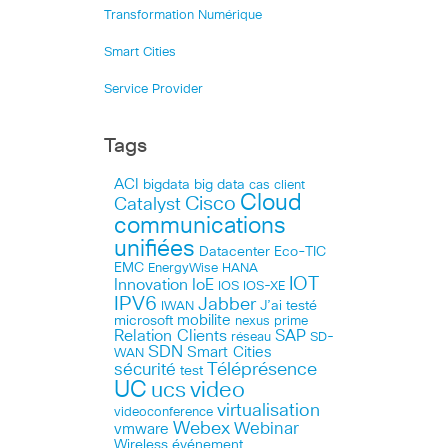
Transformation Numérique
Smart Cities
Service Provider
Tags
ACI
bigdata
big data
cas client
Cloud
Cisco
Catalyst
communications
unifiées
Datacenter
Eco-TIC
EMC
HANA
EnergyWise
IOT
Innovation
IoE
IOS
IOS-XE
IPV6
Jabber
J’ai testé
IWAN
microsoft
mobilite
nexus
prime
Relation Clients
SAP
réseau
SD-
SDN
Smart Cities
WAN
Téléprésence
sécurité
test
UC
ucs
video
virtualisation
videoconference
Webex
Webinar
vmware
Wireless
événement