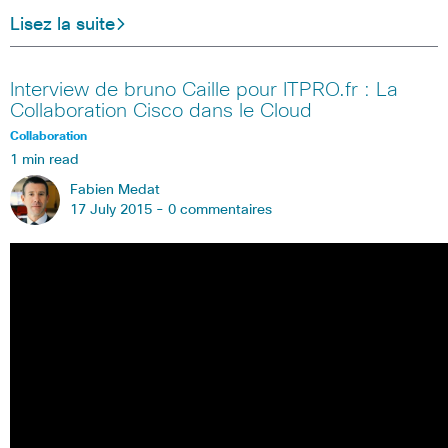
Lisez la suite
Interview de bruno Caille pour ITPRO.fr : La
Collaboration Cisco dans le Cloud
Collaboration
1 min read
Fabien Medat
17 July 2015 -
0 commentaires