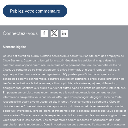
Connectez-vous
Mentions légales
Ce site est ouvert au public. Certains des individus postant sur ce site sont des employés de
Cisco Systems. Cependant, les opinions exprimées dans les articles ainsi que dans les
commentaires appartiennent a leurs auteurs et ne peuvent etre tenues pour etre celles de
Cisco. Le contenu de ce blog est présenté a titre informatif, et n’est ni représentatif de, ni
appuyé par Cisco ou toute autre organisation. N’y postez pas d’information que vous
considérez comme confidentielle, contraire aux réglementations d’ordre public (protection de
l’enfance, incitation a la haine raciale, a l’homophobie, a la violence, injures, diffamation,
dénigrement), contraire aux droits d’auteur et autres types de droits de propriété intellectuelle.
En postant sur ce blog, vous reconnaissez etre le seul responsable du contenu et des
informations auxquelles vous contribuez et/ou que vous partagez, dégagez Cisco de toute
responsabilité quant a votre usage du site internet. Vous consentez également a Cisco un
droit de licence / une autorisation de reproduction, d’utilisation et de représentation mondial,
perpétuel, irrévocable, libre de droits et transférable sur le contenu original que vous postez et
vous mettrez Cisco en mesure de respecter vos droits moraux sur les contenus originaux que
vous apportez le cas échéant. Les commentaires seront modérés et apparaitront des leur
approbation par le modérateur. Dans l’hypothese ou vous constatez l’existence d’un contenu