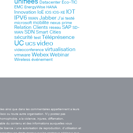
unifiées
Datacenter
Eco-TIC
EMC
HANA
EnergyWise
IOT
Innovation
IoE
IOS
IOS-XE
IPV6
Jabber
J’ai testé
IWAN
microsoft
mobilite
nexus
prime
Relation Clients
SAP
réseau
SD-
SDN
Smart Cities
WAN
Téléprésence
sécurité
test
UC
ucs
video
virtualisation
videoconference
Webex
Webinar
vmware
Wireless
événement
cles ainsi que dans les commentaires appartiennent a leurs
Cisco ou toute autre organisation. N’y postez pas
’homophobie, a la violence, injures, diffamation,
onsable du contenu et des informations auxquelles vous
licence / une autorisation de reproduction, d’utilisation et