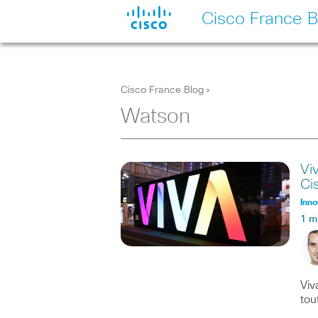
Cisco France B
Cisco France Blog
>
Watson
Vi
Ci
Inno
1 m
Viv
tou