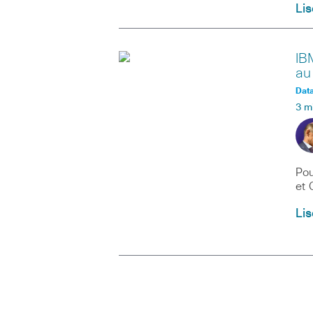
Lis
IB
au
Data
3 m
Pou
et 
Lis