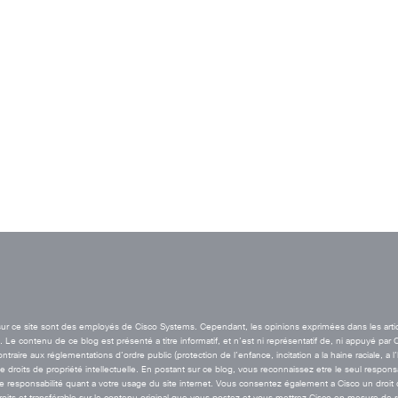
t sur ce site sont des employés de Cisco Systems. Cependant, les opinions exprimées dans les arti
Le contenu de ce blog est présenté a titre informatif, et n’est ni représentatif de, ni appuyé par 
aire aux réglementations d’ordre public (protection de l’enfance, incitation a la haine raciale, a l
de droits de propriété intellectuelle. En postant sur ce blog, vous reconnaissez etre le seul resp
esponsabilité quant a votre usage du site internet. Vous consentez également a Cisco un droit de 