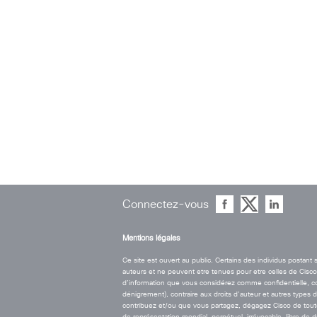
Connectez-vous
Mentions légales
Ce site est ouvert au public. Certains des individus postan
auteurs et ne peuvent etre tenues pour etre celles de Cisco. 
d’information que vous considérez comme confidentielle, contr
dénigrement), contraire aux droits d’auteur et autres types 
contribuez et/ou que vous partagez, dégagez Cisco de toute r