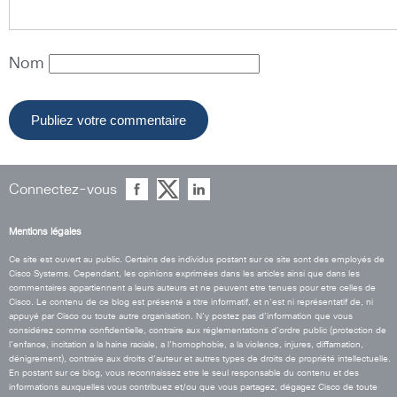
Nom
Connectez-vous
Mentions légales
Ce site est ouvert au public. Certains des individus postant sur ce site sont des employés de
Cisco Systems. Cependant, les opinions exprimées dans les articles ainsi que dans les
commentaires appartiennent a leurs auteurs et ne peuvent etre tenues pour etre celles de
Cisco. Le contenu de ce blog est présenté a titre informatif, et n’est ni représentatif de, ni
appuyé par Cisco ou toute autre organisation. N’y postez pas d’information que vous
considérez comme confidentielle, contraire aux réglementations d’ordre public (protection de
l’enfance, incitation a la haine raciale, a l’homophobie, a la violence, injures, diffamation,
dénigrement), contraire aux droits d’auteur et autres types de droits de propriété intellectuelle.
En postant sur ce blog, vous reconnaissez etre le seul responsable du contenu et des
informations auxquelles vous contribuez et/ou que vous partagez, dégagez Cisco de toute