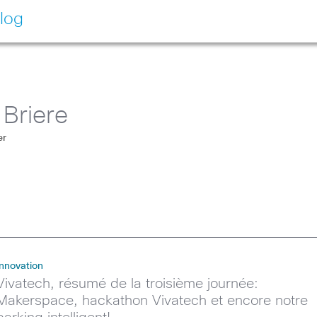
log
 Briere
er
Innovation
Vivatech, résumé de la troisième journée:
Makerspace, hackathon Vivatech et encore notre