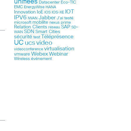
unifiées
Datacenter
Eco-TIC
EMC
HANA
EnergyWise
IOT
Innovation
IoE
IOS
IOS-XE
IPV6
Jabber
J’ai testé
IWAN
microsoft
mobilite
nexus
prime
Relation Clients
SAP
réseau
SD-
SDN
Smart Cities
WAN
Téléprésence
sécurité
test
UC
ucs
video
virtualisation
videoconference
Webex
Webinar
vmware
Wireless
événement