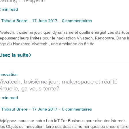
parking intelligent!
2 min read
Thibaut Briere - 17 June 2017 - 0 commentaires
Vivatech, troisième jour: quel dynamisme et quelle énergie! Les startup
repoussent leurs limites pour le hackathon Vivatech. Rencontre. Dans l
loge du Hackaton Vivatech , une ambiance de fin de
Lisez la suite
Innovation
Vivatech, troisième jour: makerspace et réalité
virtuelle, ça vous tente?
1 min read
Thibaut Briere - 17 June 2017 - 0 commentaires
Rejoignez-nous sur notre Lab IoT For Business pour discuter Internet
des Objets ou innovation, faire des dessins numériques ou encore faire