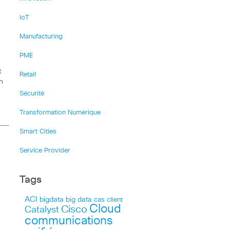
IoT
Manufacturing
PME
t
Retail
n
Sécurité
Transformation Numérique
Smart Cities
Service Provider
Tags
ACI
bigdata
big data
cas client
Cloud
Cisco
Catalyst
communications