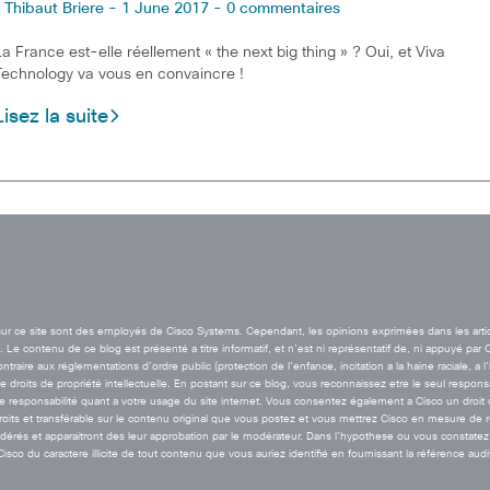
Thibaut Briere - 1 June 2017 - 0 commentaires
La France est-elle réellement « the next big thing » ? Oui, et Viva
Technology va vous en convaincre !
Lisez la suite
t sur ce site sont des employés de Cisco Systems. Cependant, les opinions exprimées dans les arti
Le contenu de ce blog est présenté a titre informatif, et n’est ni représentatif de, ni appuyé par 
aire aux réglementations d’ordre public (protection de l’enfance, incitation a la haine raciale, a l
de droits de propriété intellectuelle. En postant sur ce blog, vous reconnaissez etre le seul resp
esponsabilité quant a votre usage du site internet. Vous consentez également a Cisco un droit de 
droits et transférable sur le contenu original que vous postez et vous mettrez Cisco en mesure de
rés et apparaitront des leur approbation par le modérateur. Dans l’hypothese ou vous constatez 
co du caractere illicite de tout contenu que vous auriez identifié en fournissant la référence audi