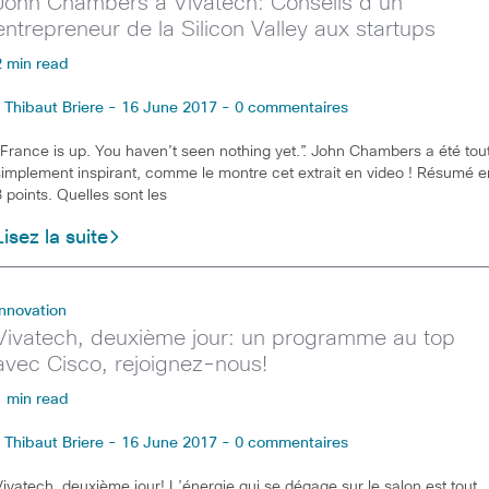
John Chambers à Vivatech: Conseils d’un
entrepreneur de la Silicon Valley aux startups
2 min read
Thibaut Briere - 16 June 2017 - 0 commentaires
“France is up. You haven’t seen nothing yet.”. John Chambers a été tou
simplement inspirant, comme le montre cet extrait en video ! Résumé e
3 points. Quelles sont les
Lisez la suite
Innovation
Vivatech, deuxième jour: un programme au top
avec Cisco, rejoignez-nous!
1 min read
Thibaut Briere - 16 June 2017 - 0 commentaires
Vivatech, deuxième jour! L’énergie qui se dégage sur le salon est tout