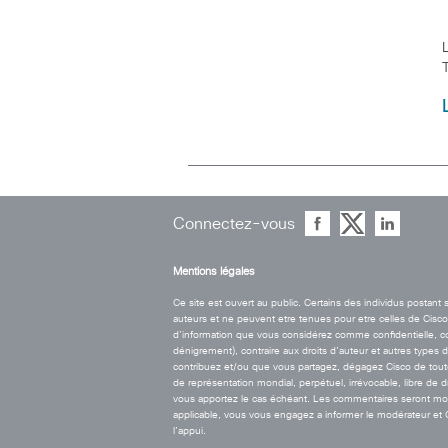
Connectez-vous
Mentions légales
Ce site est ouvert au public. Certains des individus postan
auteurs et ne peuvent etre tenues pour etre celles de Cisco. 
d’information que vous considérez comme confidentielle, contr
dénigrement), contraire aux droits d’auteur et autres types 
contribuez et/ou que vous partagez, dégagez Cisco de toute r
de représentation mondial, perpétuel, irrévocable, libre de 
vous apportez le cas échéant. Les commentaires seront modé
applicable, vous vous engagez a informer le modérateur et Cis
l’appui.