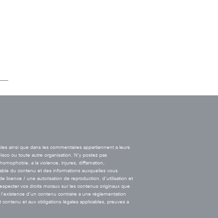
cles ainsi que dans les commentaires appartiennent a leurs
Cisco ou toute autre organisation. N’y postez pas
’homophobie, a la violence, injures, diffamation,
onsable du contenu et des informations auxquelles vous
licence / une autorisation de reproduction, d’utilisation et
 respecter vos droits moraux sur les contenus originaux que
l’existence d’un contenu contraire a une réglementation
t contenu et aux obligations légales applicables, preuves a