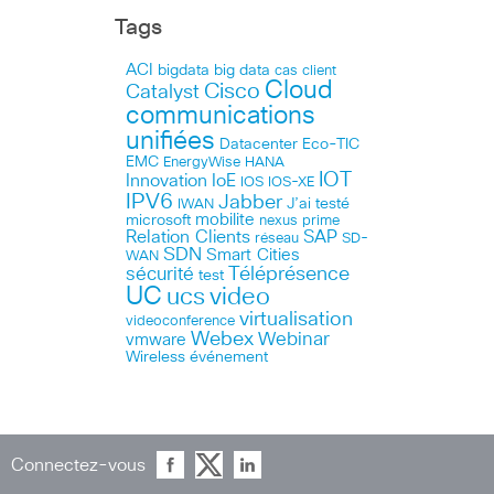
Tags
ACI
bigdata
big data
cas client
Cloud
Cisco
Catalyst
communications
unifiées
Datacenter
Eco-TIC
EMC
HANA
EnergyWise
IOT
Innovation
IoE
IOS
IOS-XE
IPV6
Jabber
J’ai testé
IWAN
microsoft
mobilite
nexus
prime
Relation Clients
SAP
réseau
SD-
SDN
Smart Cities
WAN
Téléprésence
sécurité
test
UC
ucs
video
virtualisation
videoconference
Webex
Webinar
vmware
Wireless
événement
Connectez-vous