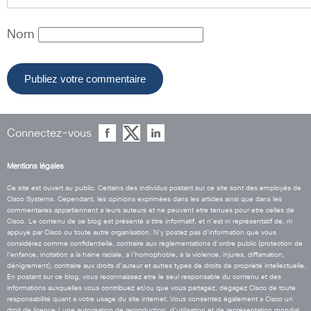
Nom
Connectez-vous
Mentions légales
Ce site est ouvert au public. Certains des individus postant sur ce site sont des employés de
Cisco Systems. Cependant, les opinions exprimées dans les articles ainsi que dans les
commentaires appartiennent a leurs auteurs et ne peuvent etre tenues pour etre celles de
Cisco. Le contenu de ce blog est présenté a titre informatif, et n’est ni représentatif de, ni
appuyé par Cisco ou toute autre organisation. N’y postez pas d’information que vous
considérez comme confidentielle, contraire aux réglementations d’ordre public (protection de
l’enfance, incitation a la haine raciale, a l’homophobie, a la violence, injures, diffamation,
dénigrement), contraire aux droits d’auteur et autres types de droits de propriété intellectuelle.
En postant sur ce blog, vous reconnaissez etre le seul responsable du contenu et des
informations auxquelles vous contribuez et/ou que vous partagez, dégagez Cisco de toute
responsabilité quant a votre usage du site internet. Vous consentez également a Cisco un
droit de licence / une autorisation de reproduction, d’utilisation et de représentation mondial,