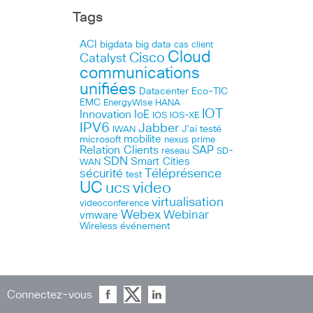
Tags
ACI
bigdata
big data
cas client
Cloud
Cisco
Catalyst
communications
unifiées
Datacenter
Eco-TIC
EMC
HANA
EnergyWise
IOT
Innovation
IoE
IOS
IOS-XE
IPV6
Jabber
J’ai testé
IWAN
microsoft
mobilite
nexus
prime
Relation Clients
SAP
réseau
SD-
SDN
Smart Cities
WAN
Téléprésence
sécurité
test
UC
ucs
video
virtualisation
videoconference
Webex
Webinar
vmware
Wireless
événement
Connectez-vous