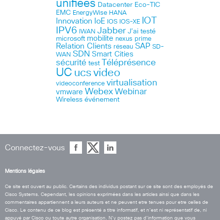
unifiées
Datacenter
Eco-TIC
EMC
HANA
EnergyWise
IOT
Innovation
IoE
IOS
IOS-XE
IPV6
Jabber
J’ai testé
IWAN
microsoft
mobilite
nexus
prime
Relation Clients
SAP
réseau
SD-
SDN
Smart Cities
WAN
Téléprésence
sécurité
test
UC
ucs
video
virtualisation
videoconference
Webex
Webinar
vmware
Wireless
événement
Connectez-vous
Mentions légales
Ce site est ouvert au public. Certains des individus postant sur ce site sont des employés de
Cisco Systems. Cependant, les opinions exprimées dans les articles ainsi que dans les
commentaires appartiennent a leurs auteurs et ne peuvent etre tenues pour etre celles de
Cisco. Le contenu de ce blog est présenté a titre informatif, et n’est ni représentatif de, ni
appuyé par Cisco ou toute autre organisation. N’y postez pas d’information que vous