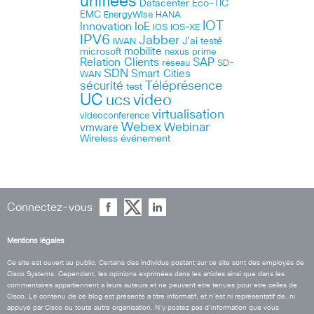
unifiées
Datacenter
Eco-TIC
EMC
HANA
EnergyWise
IOT
Innovation
IoE
IOS
IOS-XE
IPV6
Jabber
J’ai testé
IWAN
microsoft
mobilite
nexus
prime
Relation Clients
SAP
réseau
SD-
SDN
Smart Cities
WAN
Téléprésence
sécurité
test
UC
ucs
video
virtualisation
videoconference
Webex
Webinar
vmware
Wireless
événement
Connectez-vous
Mentions légales
Ce site est ouvert au public. Certains des individus postant sur ce site sont des employés de
Cisco Systems. Cependant, les opinions exprimées dans les articles ainsi que dans les
commentaires appartiennent a leurs auteurs et ne peuvent etre tenues pour etre celles de
Cisco. Le contenu de ce blog est présenté a titre informatif, et n’est ni représentatif de, ni
appuyé par Cisco ou toute autre organisation. N’y postez pas d’information que vous