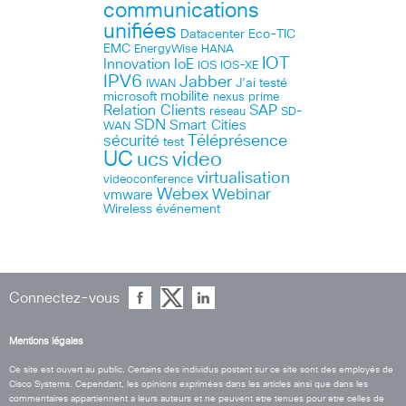
communications
unifiées
Datacenter
Eco-TIC
EMC
HANA
EnergyWise
IOT
Innovation
IoE
IOS
IOS-XE
IPV6
Jabber
J’ai testé
IWAN
microsoft
mobilite
nexus
prime
Relation Clients
SAP
réseau
SD-
SDN
Smart Cities
WAN
Téléprésence
sécurité
test
UC
ucs
video
virtualisation
videoconference
Webex
Webinar
vmware
Wireless
événement
Connectez-vous
Mentions légales
Ce site est ouvert au public. Certains des individus postant sur ce site sont des employés de
Cisco Systems. Cependant, les opinions exprimées dans les articles ainsi que dans les
commentaires appartiennent a leurs auteurs et ne peuvent etre tenues pour etre celles de