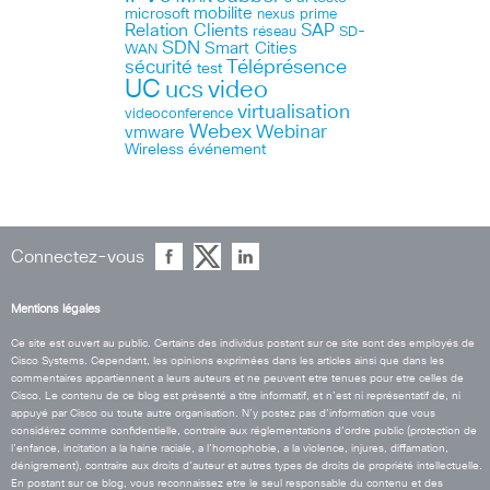
microsoft
mobilite
nexus
prime
Relation Clients
SAP
réseau
SD-
SDN
Smart Cities
WAN
Téléprésence
sécurité
test
UC
ucs
video
virtualisation
videoconference
Webex
Webinar
vmware
Wireless
événement
Connectez-vous
Mentions légales
Ce site est ouvert au public. Certains des individus postant sur ce site sont des employés de
Cisco Systems. Cependant, les opinions exprimées dans les articles ainsi que dans les
commentaires appartiennent a leurs auteurs et ne peuvent etre tenues pour etre celles de
Cisco. Le contenu de ce blog est présenté a titre informatif, et n’est ni représentatif de, ni
appuyé par Cisco ou toute autre organisation. N’y postez pas d’information que vous
considérez comme confidentielle, contraire aux réglementations d’ordre public (protection de
l’enfance, incitation a la haine raciale, a l’homophobie, a la violence, injures, diffamation,
dénigrement), contraire aux droits d’auteur et autres types de droits de propriété intellectuelle.
En postant sur ce blog, vous reconnaissez etre le seul responsable du contenu et des