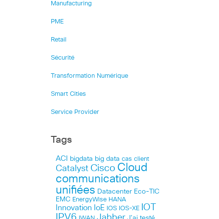
Manufacturing
PME
Retail
Sécurité
Transformation Numérique
Smart Cities
Service Provider
Tags
ACI
bigdata
big data
cas client
Cloud
Cisco
Catalyst
communications
unifiées
Datacenter
Eco-TIC
EMC
HANA
EnergyWise
IOT
Innovation
IoE
IOS
IOS-XE
IPV6
Jabber
J’ai testé
IWAN