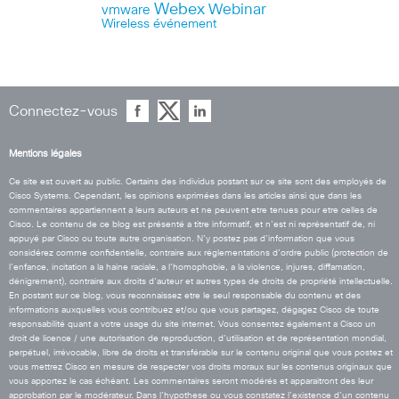
Webex
Webinar
vmware
Wireless
événement
Connectez-vous
Mentions légales
Ce site est ouvert au public. Certains des individus postant sur ce site sont des employés de
Cisco Systems. Cependant, les opinions exprimées dans les articles ainsi que dans les
commentaires appartiennent a leurs auteurs et ne peuvent etre tenues pour etre celles de
Cisco. Le contenu de ce blog est présenté a titre informatif, et n’est ni représentatif de, ni
appuyé par Cisco ou toute autre organisation. N’y postez pas d’information que vous
considérez comme confidentielle, contraire aux réglementations d’ordre public (protection de
l’enfance, incitation a la haine raciale, a l’homophobie, a la violence, injures, diffamation,
dénigrement), contraire aux droits d’auteur et autres types de droits de propriété intellectuelle.
En postant sur ce blog, vous reconnaissez etre le seul responsable du contenu et des
informations auxquelles vous contribuez et/ou que vous partagez, dégagez Cisco de toute
responsabilité quant a votre usage du site internet. Vous consentez également a Cisco un
droit de licence / une autorisation de reproduction, d’utilisation et de représentation mondial,
perpétuel, irrévocable, libre de droits et transférable sur le contenu original que vous postez et
vous mettrez Cisco en mesure de respecter vos droits moraux sur les contenus originaux que
vous apportez le cas échéant. Les commentaires seront modérés et apparaitront des leur
approbation par le modérateur. Dans l’hypothese ou vous constatez l’existence d’un contenu