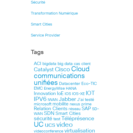
Sécurité
Transformation Numérique
Smart Cities
Service Provider
Tags
ACI
bigdata
big data
cas client
Cloud
Cisco
Catalyst
communications
unifiées
Datacenter
Eco-TIC
EMC
HANA
EnergyWise
IOT
Innovation
IoE
IOS
IOS-XE
IPV6
Jabber
J’ai testé
IWAN
microsoft
mobilite
nexus
prime
Relation Clients
SAP
réseau
SD-
SDN
Smart Cities
WAN
Téléprésence
sécurité
test
UC
ucs
video
virtualisation
videoconference