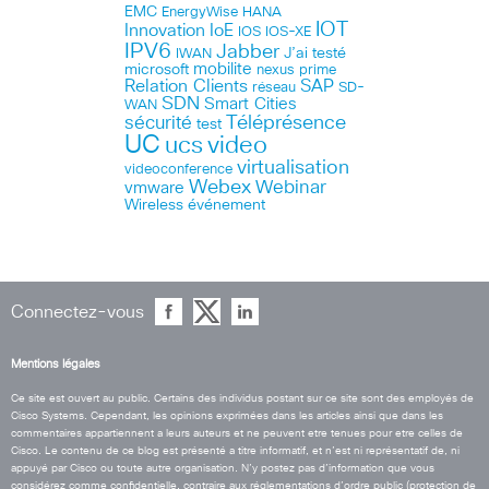
EMC
HANA
EnergyWise
IOT
Innovation
IoE
IOS
IOS-XE
IPV6
Jabber
J’ai testé
IWAN
microsoft
mobilite
nexus
prime
Relation Clients
SAP
réseau
SD-
SDN
Smart Cities
WAN
Téléprésence
sécurité
test
UC
ucs
video
virtualisation
videoconference
Webex
Webinar
vmware
Wireless
événement
Connectez-vous
Mentions légales
Ce site est ouvert au public. Certains des individus postant sur ce site sont des employés de
Cisco Systems. Cependant, les opinions exprimées dans les articles ainsi que dans les
commentaires appartiennent a leurs auteurs et ne peuvent etre tenues pour etre celles de
Cisco. Le contenu de ce blog est présenté a titre informatif, et n’est ni représentatif de, ni
appuyé par Cisco ou toute autre organisation. N’y postez pas d’information que vous
considérez comme confidentielle, contraire aux réglementations d’ordre public (protection de