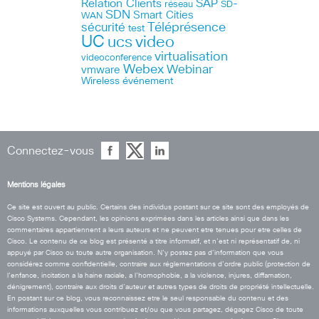
Relation Clients
SAP
réseau
SD-
SDN
Smart Cities
WAN
Téléprésence
sécurité
test
UC
ucs
video
virtualisation
videoconference
Webex
Webinar
vmware
Wireless
événement
Connectez-vous
Mentions légales
Ce site est ouvert au public. Certains des individus postant sur ce site sont des employés de
Cisco Systems. Cependant, les opinions exprimées dans les articles ainsi que dans les
commentaires appartiennent a leurs auteurs et ne peuvent etre tenues pour etre celles de
Cisco. Le contenu de ce blog est présenté a titre informatif, et n’est ni représentatif de, ni
appuyé par Cisco ou toute autre organisation. N’y postez pas d’information que vous
considérez comme confidentielle, contraire aux réglementations d’ordre public (protection de
l’enfance, incitation a la haine raciale, a l’homophobie, a la violence, injures, diffamation,
dénigrement), contraire aux droits d’auteur et autres types de droits de propriété intellectuelle.
En postant sur ce blog, vous reconnaissez etre le seul responsable du contenu et des
informations auxquelles vous contribuez et/ou que vous partagez, dégagez Cisco de toute