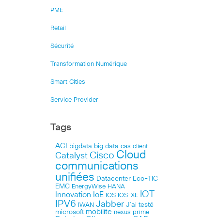
PME
Retail
Sécurité
Transformation Numérique
Smart Cities
Service Provider
Tags
ACI
bigdata
big data
cas client
Cloud
Cisco
Catalyst
communications
unifiées
Datacenter
Eco-TIC
EMC
HANA
EnergyWise
IOT
Innovation
IoE
IOS
IOS-XE
IPV6
Jabber
J’ai testé
IWAN
microsoft
mobilite
nexus
prime