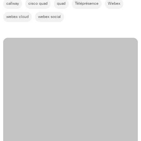
callway
cisco quad
quad
Téléprésence
Webex
webex cloud
webex social