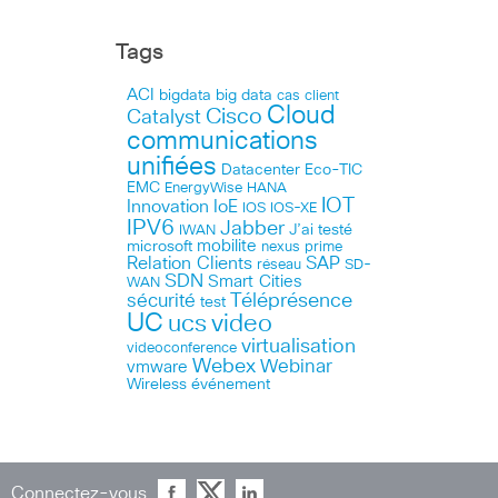
Tags
ACI
bigdata
big data
cas client
Cloud
Cisco
Catalyst
communications
unifiées
Datacenter
Eco-TIC
EMC
HANA
EnergyWise
IOT
Innovation
IoE
IOS
IOS-XE
IPV6
Jabber
J’ai testé
IWAN
microsoft
mobilite
nexus
prime
Relation Clients
SAP
réseau
SD-
SDN
Smart Cities
WAN
Téléprésence
sécurité
test
UC
ucs
video
virtualisation
videoconference
Webex
Webinar
vmware
Wireless
événement
Connectez-vous