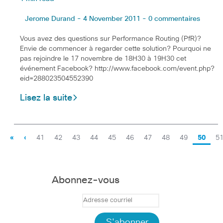
Jerome Durand - 4 November 2011 - 0 commentaires
Vous avez des questions sur Performance Routing (PfR)?
Envie de commencer à regarder cette solution? Pourquoi ne
pas rejoindre le 17 novembre de 18H30 à 19H30 cet
événement Facebook? http://www.facebook.com/event.php?
eid=288023504552390
Lisez la suite
«
‹
41
42
43
44
45
46
47
48
49
50
5
Abonnez-vous