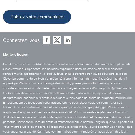
Connectez-vous
Mentions légales
Ce site est ouvert au public. Certains des individus postant sur ce site sont des employés de
Cisco Systems. Cependant, les opinions exprimées dans les articles ainsi que dans les
commentaires appartiennent a leurs auteurs et ne peuvent etre tenues pour etre celles de
Cisco. Le contenu de ce blog est présenté a titre informatif, et n’est ni représentatif de, ni
appuyé par Cisco ou toute autre organisation. N’y postez pas d’information que vous
considérez comme confidentielle, contraire aux réglementations d’ordre public (protection de
l’enfance, incitation a la haine raciale, a l’homophobie, a la violence, injures, diffamation,
dénigrement), contraire aux droits d’auteur et autres types de droits de propriété intellectuelle.
En postant sur ce blog, vous reconnaissez etre le seul responsable du contenu et des
informations auxquelles vous contribuez et/ou que vous partagez, dégagez Cisco de toute
responsabilité quant a votre usage du site internet. Vous consentez également a Cisco un
droit de licence / une autorisation de reproduction, d’utilisation et de représentation mondial,
perpétuel, irrévocable, libre de droits et transférable sur le contenu original que vous postez et
vous mettrez Cisco en mesure de respecter vos droits moraux sur les contenus originaux que
vous apportez le cas échéant. Les commentaires seront modérés et apparaitront des leur