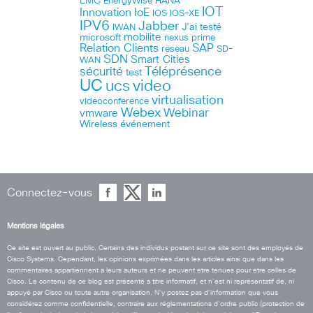
EMC
HANA
EnergyWise
IOT
Innovation
IoE
IOS
IOS-XE
IPV6
Jabber
J’ai testé
IWAN
microsoft
mobilite
nexus
prime
Relation Clients
SAP
réseau
SD-
SDN
Smart Cities
WAN
Téléprésence
sécurité
test
UC
ucs
video
virtualisation
videoconference
Webex
Webinar
vmware
Wireless
événement
Connectez-vous
Mentions légales
Ce site est ouvert au public. Certains des individus postant sur ce site sont des employés de
Cisco Systems. Cependant, les opinions exprimées dans les articles ainsi que dans les
commentaires appartiennent a leurs auteurs et ne peuvent etre tenues pour etre celles de
Cisco. Le contenu de ce blog est présenté a titre informatif, et n’est ni représentatif de, ni
appuyé par Cisco ou toute autre organisation. N’y postez pas d’information que vous
considérez comme confidentielle, contraire aux réglementations d’ordre public (protection de