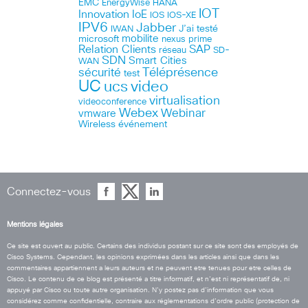
EMC
HANA
EnergyWise
IOT
Innovation
IoE
IOS
IOS-XE
IPV6
Jabber
J’ai testé
IWAN
microsoft
mobilite
nexus
prime
Relation Clients
SAP
réseau
SD-
SDN
Smart Cities
WAN
Téléprésence
sécurité
test
UC
ucs
video
virtualisation
videoconference
Webex
Webinar
vmware
Wireless
événement
Connectez-vous
Mentions légales
Ce site est ouvert au public. Certains des individus postant sur ce site sont des employés de
Cisco Systems. Cependant, les opinions exprimées dans les articles ainsi que dans les
commentaires appartiennent a leurs auteurs et ne peuvent etre tenues pour etre celles de
Cisco. Le contenu de ce blog est présenté a titre informatif, et n’est ni représentatif de, ni
appuyé par Cisco ou toute autre organisation. N’y postez pas d’information que vous
considérez comme confidentielle, contraire aux réglementations d’ordre public (protection de