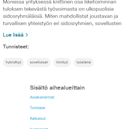
Monessa yrityksessä kriittinen osa liiketoiminnan
tuloksen tekevästä työvoimasta on ulkopuolisia
sidosryhmäläisiä. Miten mahdollistat joustavan ja
turvallisen yhteistyön eri sidosryhmien, sovellusten
Lue lisää
Tunnisteet:
hybridityö
sovellukset
tiimityö
työelämä
Sisältö aihealueittain
Asiakastarinat
Toimialat
Ratkaisut