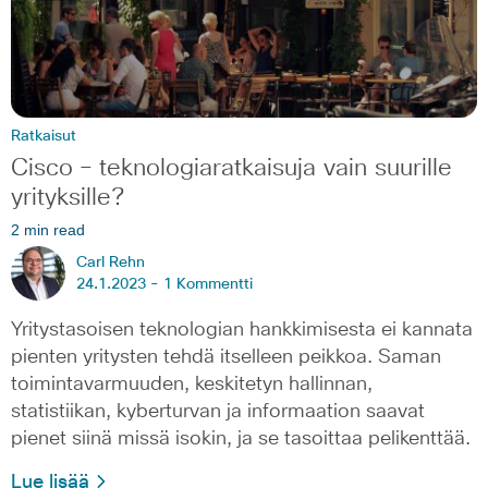
Ratkaisut
Cisco – teknologiaratkaisuja vain suurille
yrityksille?
2 min read
Carl Rehn
24.1.2023 -
1 Kommentti
Yritystasoisen teknologian hankkimisesta ei kannata
pienten yritysten tehdä itselleen peikkoa. Saman
toimintavarmuuden, keskitetyn hallinnan,
statistiikan, kyberturvan ja informaation saavat
pienet siinä missä isokin, ja se tasoittaa pelikenttää.
Lue lisää