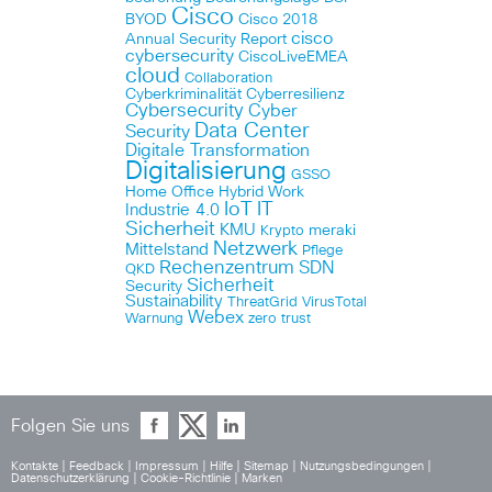
Cisco
BYOD
Cisco 2018
cisco
Annual Security Report
cybersecurity
CiscoLiveEMEA
cloud
Collaboration
Cyberkriminalität
Cyberresilienz
Cybersecurity
Cyber
Data Center
Security
Digitale Transformation
Digitalisierung
GSSO
Home Office
Hybrid Work
IoT
IT
Industrie 4.0
Sicherheit
KMU
meraki
Krypto
Netzwerk
Mittelstand
Pflege
Rechenzentrum
SDN
QKD
Sicherheit
Security
Sustainability
ThreatGrid
VirusTotal
Webex
Warnung
zero trust
Folgen Sie uns
Kontakte
|
Feedback
|
Impressum
|
Hilfe
|
Sitemap
|
Nutzungsbedingungen
|
Datenschutzerklärung
|
Cookie-Richtlinie
|
Marken