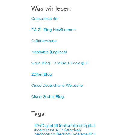
Was wir lesen
Computacenter
F.A.Z.-Blog Netzökonom
Gründerszene
Mashable (Englisch)
wiwo blog – Kroker's Look @ IT
ZDNet Blog
Cisco Deutschland Webseite
Cisco Global Blog
Tags
#DeutschlandDigital
#3xDigital
Attacken
#ZeroTrust
ATR
bedrohung
Bedrohungslage
BSI