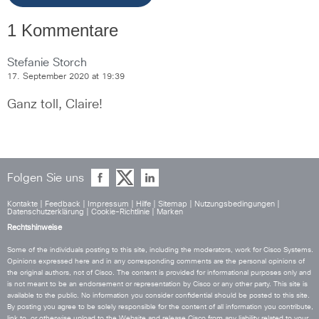
1 Kommentare
Stefanie Storch
17. September 2020 at 19:39
Ganz toll, Claire!
Folgen Sie uns
Kontakte
|
Feedback
|
Impressum
|
Hilfe
|
Sitemap
|
Nutzungsbedingungen
|
Datenschutzerklärung
|
Cookie-Richtlinie
|
Marken
Rechtshinweise
Some of the individuals posting to this site, including the moderators, work for Cisco Systems.
Opinions expressed here and in any corresponding comments are the personal opinions of
the original authors, not of Cisco. The content is provided for informational purposes only and
is not meant to be an endorsement or representation by Cisco or any other party. This site is
available to the public. No information you consider confidential should be posted to this site.
By posting you agree to be solely responsible for the content of all information you contribute,
link to, or otherwise upload to the Website and release Cisco from any liability related to your