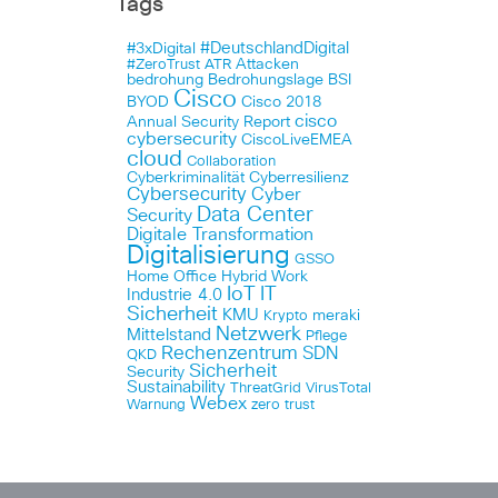
Tags
#DeutschlandDigital
#3xDigital
Attacken
#ZeroTrust
ATR
bedrohung
Bedrohungslage
BSI
Cisco
BYOD
Cisco 2018
cisco
Annual Security Report
cybersecurity
CiscoLiveEMEA
cloud
Collaboration
Cyberkriminalität
Cyberresilienz
Cybersecurity
Cyber
Data Center
Security
Digitale Transformation
Digitalisierung
GSSO
Home Office
Hybrid Work
IoT
IT
Industrie 4.0
Sicherheit
KMU
meraki
Krypto
Netzwerk
Mittelstand
Pflege
Rechenzentrum
SDN
QKD
Sicherheit
Security
Sustainability
ThreatGrid
VirusTotal
Webex
Warnung
zero trust