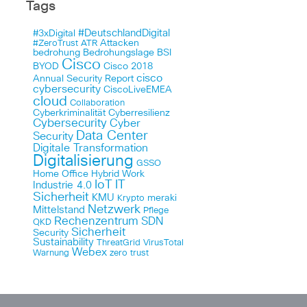
Tags
#DeutschlandDigital
#3xDigital
Attacken
#ZeroTrust
ATR
bedrohung
Bedrohungslage
BSI
Cisco
BYOD
Cisco 2018
cisco
Annual Security Report
cybersecurity
CiscoLiveEMEA
cloud
Collaboration
Cyberkriminalität
Cyberresilienz
Cybersecurity
Cyber
Data Center
Security
Digitale Transformation
Digitalisierung
GSSO
Home Office
Hybrid Work
IoT
IT
Industrie 4.0
Sicherheit
KMU
meraki
Krypto
Netzwerk
Mittelstand
Pflege
Rechenzentrum
SDN
QKD
Sicherheit
Security
Sustainability
ThreatGrid
VirusTotal
Webex
Warnung
zero trust