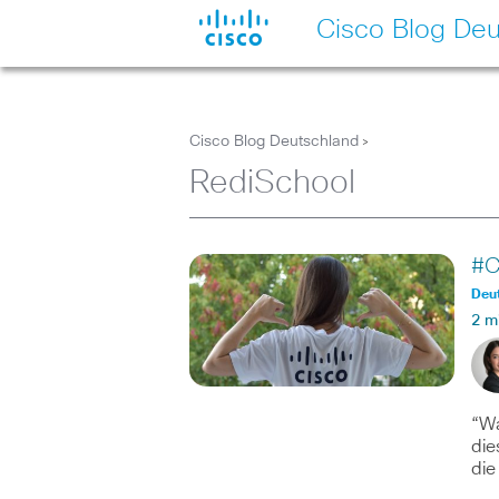
Cisco Blog Deu
Cisco Blog Deutschland
>
RediSchool
#C
Deut
2 m
“Wa
die
die