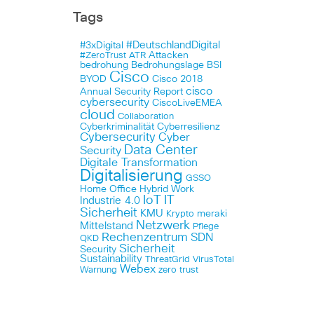
Tags
#DeutschlandDigital
#3xDigital
Attacken
#ZeroTrust
ATR
bedrohung
Bedrohungslage
BSI
Cisco
BYOD
Cisco 2018
cisco
Annual Security Report
cybersecurity
CiscoLiveEMEA
cloud
Collaboration
Cyberkriminalität
Cyberresilienz
Cybersecurity
Cyber
Data Center
Security
Digitale Transformation
Digitalisierung
GSSO
Home Office
Hybrid Work
IoT
IT
Industrie 4.0
Sicherheit
KMU
meraki
Krypto
Netzwerk
Mittelstand
Pflege
Rechenzentrum
SDN
QKD
Sicherheit
Security
Sustainability
ThreatGrid
VirusTotal
Webex
Warnung
zero trust