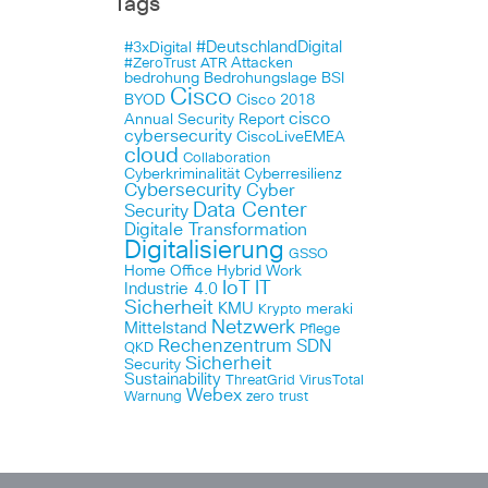
Tags
#DeutschlandDigital
#3xDigital
Attacken
#ZeroTrust
ATR
bedrohung
Bedrohungslage
BSI
Cisco
BYOD
Cisco 2018
cisco
Annual Security Report
cybersecurity
CiscoLiveEMEA
cloud
Collaboration
Cyberkriminalität
Cyberresilienz
Cybersecurity
Cyber
Data Center
Security
Digitale Transformation
Digitalisierung
GSSO
Home Office
Hybrid Work
IoT
IT
Industrie 4.0
Sicherheit
KMU
meraki
Krypto
Netzwerk
Mittelstand
Pflege
Rechenzentrum
SDN
QKD
Sicherheit
Security
Sustainability
ThreatGrid
VirusTotal
Webex
Warnung
zero trust