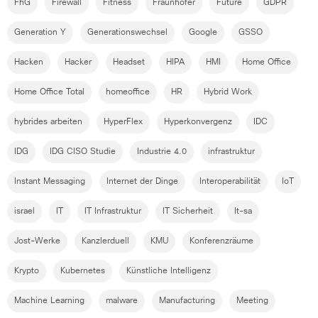
FhG
Firewall
Fitness
Fraunhofer
Future
GDPR
Generation Y
Generationswechsel
Google
GSSO
Hacken
Hacker
Headset
HIPA
HMI
Home Office
Home Office Total
homeoffice
HR
Hybrid Work
hybrides arbeiten
HyperFlex
Hyperkonvergenz
IDC
IDG
IDG CISO Studie
Industrie 4.0
infrastruktur
Instant Messaging
Internet der Dinge
Interoperabilität
IoT
israel
IT
IT Infrastruktur
IT Sicherheit
It-sa
Jost-Werke
Kanzlerduell
KMU
Konferenzräume
Krypto
Kubernetes
Künstliche Intelligenz
Machine Learning
malware
Manufacturing
Meeting