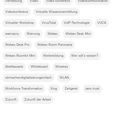
Vernetzung
Video
Video Konferenz
Videokommunikation
Videokonferenz
Virtuelle Wissensvermittlung
Virtueller Workshop
VirusTotal
VoIP-Technologie
VUCA
wannacry
Warnung
Webex
Webex Desk Mini
Webex Desk Pro
Webex Room Panorama
Webex Roomkit Mini
Weiterbildung
Wer will´s wissen?
Wettbewerb
Whiteboard
Wireless
wirmachendigitalisierungeinfach
WLAN
Workforce Transformation
Xing
Zeitgeist
zero trust
Zukunft
Zukunft der Arbeit