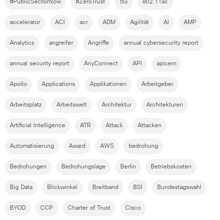
#PublicSectorNow
#ZeroTrust
5G
802.11ac
accelerator
ACI
acr
ADM
Agilität
AI
AMP
Analytics
angreifer
Angriffe
annual cybersecurity report
annual security report
AnyConnect
API
apicem
Apollo
Applications
Applikationen
Arbeitgeber
Arbeitsplatz
Arbeitswelt
Architektur
Architekturen
Artificial Intelligence
ATR
Attack
Attacken
Automatisierung
Award
AWS
bedrohung
Bedrohungen
Bedrohungslage
Berlin
Betriebskosten
Big Data
Blickwinkel
Breitband
BSI
Bundestagswahl
BYOD
CCP
Charter of Trust
Cisco