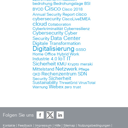
bedrohung
Bedrohungslage
BSI
Cisco
BYOD
Cisco 2018
cisco
Annual Security Report
cybersecurity
CiscoLiveEMEA
cloud
Collaboration
Cyberkriminalität
Cyberresilienz
Cybersecurity
Cyber
Data Center
Security
Digitale Transformation
Digitalisierung
GSSO
Home Office
Hybrid Work
IoT
IT
Industrie 4.0
Sicherheit
KMU
meraki
Krypto
Netzwerk
Mittelstand
Pflege
Rechenzentrum
SDN
QKD
Sicherheit
Security
Sustainability
ThreatGrid
VirusTotal
Webex
Warnung
zero trust
Folgen Sie uns
Kontakte
|
Feedback
|
Impressum
|
Hilfe
|
Sitemap
|
Nutzungsbedingungen
|