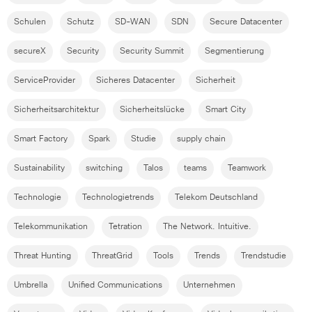
Schulen
Schutz
SD-WAN
SDN
Secure Datacenter
secureX
Security
Security Summit
Segmentierung
ServiceProvider
Sicheres Datacenter
Sicherheit
Sicherheitsarchitektur
Sicherheitslücke
Smart City
Smart Factory
Spark
Studie
supply chain
Sustainability
switching
Talos
teams
Teamwork
Technologie
Technologietrends
Telekom Deutschland
Telekommunikation
Tetration
The Network. Intuitive.
Threat Hunting
ThreatGrid
Tools
Trends
Trendstudie
Umbrella
Unified Communications
Unternehmen