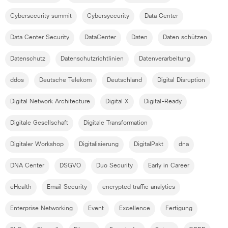
Cybersecurity summit
Cybersyecurity
Data Center
Data Center Security
DataCenter
Daten
Daten schützen
Datenschutz
Datenschutzrichtlinien
Datenverarbeitung
ddos
Deutsche Telekom
Deutschland
Digital Disruption
Digital Network Architecture
Digital X
Digital-Ready
Digitale Gesellschaft
Digitale Transformation
Digitaler Workshop
Digitalisierung
DigitalPakt
dna
DNA Center
DSGVO
Duo Security
Early in Career
eHealth
Email Security
encrypted traffic analytics
Enterprise Networking
Event
Excellence
Fertigung