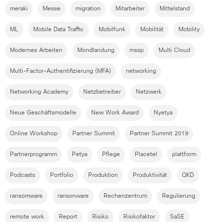
meraki
Messe
migration
Mitarbeiter
Mittelstand
ML
Mobile Data Traffic
Mobilfunk
Mobilität
Mobility
Modernes Arbeiten
Mondlandung
mssp
Multi Cloud
Multi-Factor-Authentifizierung (MFA)
networking
Networking Academy
Netzbetreiber
Netzwerk
Neue Geschäftsmodelle
New Work Award
Nyetya
Online Workshop
Partner Summit
Partner Summit 2019
Partnerprogramm
Petya
Pflege
Placetel
plattform
Podcasts
Portfolio
Produktion
Produktivität
QKD
ransomware
ransonware
Rechenzentrum
Regulierung
remote work
Report
Risiko
Risikofaktor
SaSE