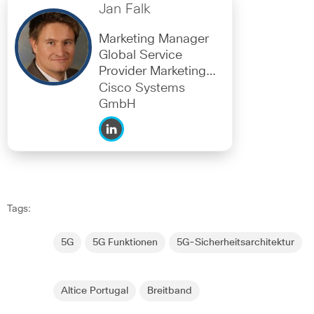
Jan Falk
Marketing Manager
Global Service
Provider Marketing,
EMEAR
Cisco Systems
GmbH
Tags:
5G
5G Funktionen
5G-Sicherheitsarchitektur
Altice Portugal
Breitband