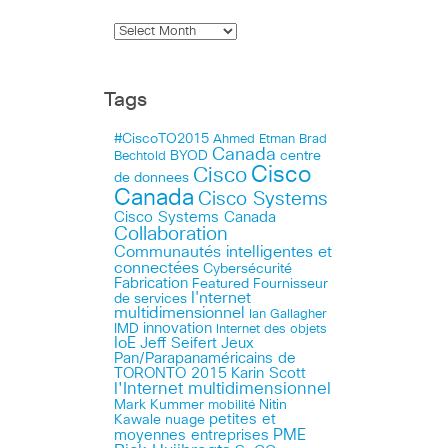
Tags
#CiscoTO2015
Ahmed Etman
Brad
Canada
BYOD
centre
Bechtold
Cisco
Cisco
de donnees
Canada
Cisco Systems
Cisco Systems Canada
Collaboration
Communautés intelligentes et
connectées
Cybersécurité
Fabrication
Featured
Fournisseur
I'nternet
de services
multidimensionnel
Ian Gallagher
innovation
IMD
Internet des objets
IoE
Jeff Seifert
Jeux
Pan/Parapanaméricains de
TORONTO 2015
Karin Scott
l'Internet multidimensionnel
Mark Kummer
mobilité
Nitin
petites et
Kawale
nuage
PME
moyennes entreprises